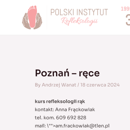
Skip
to
content
Poznań – ręce
By
Andrzej Wanat
/
18 czerwca 2024
kurs refleksologii rąk
kontakt: Anna Frąckowiak
tel. kom. 609 692 828
mail:
\"">
am.frackowiak@tlen.pl