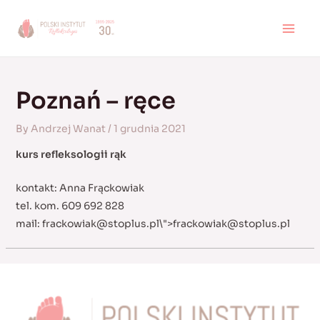
Skip
to
MAI
content
MEN
Poznań – ręce
By
Andrzej Wanat
/
1 grudnia 2021
kurs refleksologii rąk
kontakt: Anna Frąckowiak
tel. kom. 609 692 828
mail:
frackowiak@stoplus.pl
\">
frackowiak@stoplus.pl