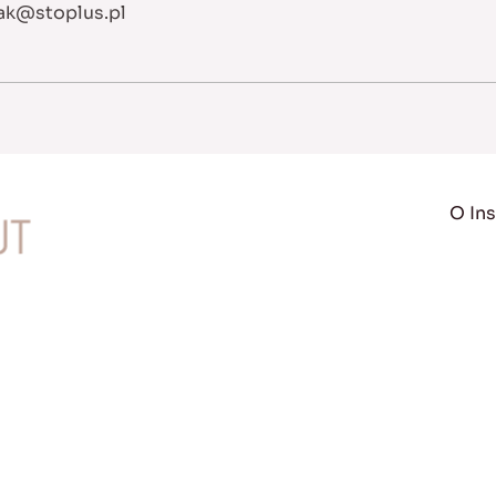
ak@stoplus.pl
O Ins