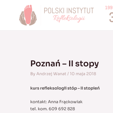
Skip
to
content
Poznań – II stopy
By
Andrzej Wanat
/
10 maja 2018
kurs refleksologii stóp – II stopień
kontakt: Anna Frąckowiak
tel. kom. 609 692 828