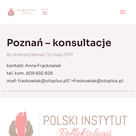
Skip
to
MAI
content
MEN
Poznań – konsultacje
By
Andrzej Wanat
/
5 maja 2017
kontakt: Anna Frąckowiak
tel. kom. 609 692 828
mail:
frackowiak@stoplus.pl
\">
frackowiak@stoplus.pl