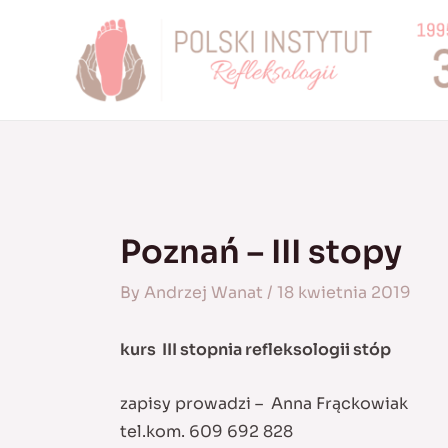
Skip
to
content
Poznań – III stopy
By
Andrzej Wanat
/
18 kwietnia 2019
kurs III stopnia refleksologii stóp
zapisy prowadzi – Anna Frąckowiak
tel.kom. 609 692 828