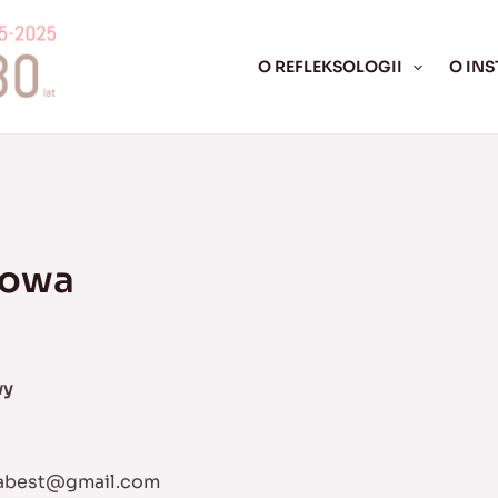
O REFLEKSOLOGII
O INS
głowa
wy
abest@gmail.com