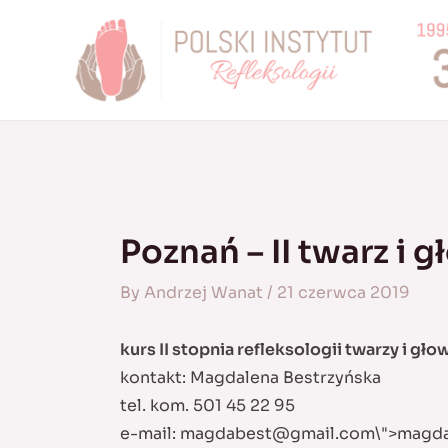
Skip
to
content
Poznań – II twarz i 
By
Andrzej Wanat
/
21 czerwca 2019
kurs II stopnia refleksologii twarzy i gło
kontakt: Magdalena Bestrzyńska
tel. kom. 501 45 22 95
e-mail:
magdabest@gmail.com
\">
magd