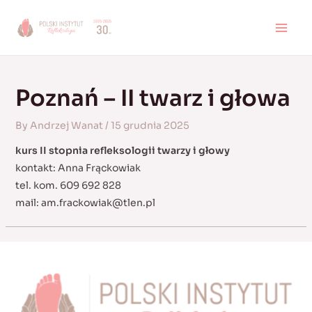
Skip
to
MAI
content
MEN
Poznań – II twarz i głowa
By
Andrzej Wanat
/
15 grudnia 2025
kurs II stopnia refleksologii twarzy i głowy
kontakt: Anna Frąckowiak
tel. kom. 609 692 828
mail:
am.frackowiak@tlen.pl