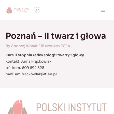
Skip
to
MAI
content
MEN
Poznań – II twarz i głowa
By
Andrzej Wanat
/
18 czerwca 2024
kurs II stopnia refleksologii twarzy i głowy
kontakt: Anna Frąckowiak
tel. kom. 609 692 828
mail:
am.frackowiak@tlen.pl