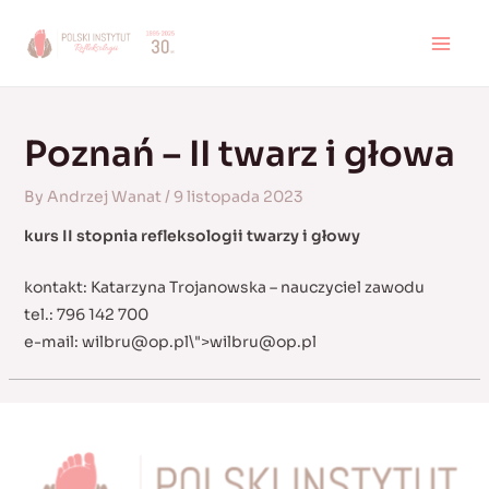
Skip
to
MAI
content
MEN
Poznań – II twarz i głowa
By
Andrzej Wanat
/
9 listopada 2023
kurs II stopnia refleksologii twarzy i głowy
kontakt: Katarzyna Trojanowska – nauczyciel zawodu
tel.: 796 142 700
e-mail:
wilbru@op.pl
\">
wilbru@op.pl