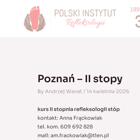
Skip
to
content
Poznań – II stopy
By
Andrzej Wanat
/
14 kwietnia 2026
kurs II stopnia refleksologii stóp
kontakt: Anna Frąckowiak
tel. kom. 609 692 828
mail:
am.frackowiak@tlen.pl