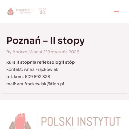
Skip
to
MAI
content
MEN
Poznań – II stopy
By
Andrzej Wanat
/
19 stycznia 2026
kurs II stopnia refleksologii stóp
kontakt: Anna Frąckowiak
tel. kom. 609 692 828
mail:
am.frackowiak@tlen.pl