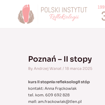
Skip
to
content
Poznań – II stopy
By
Andrzej Wanat
/
18 marca 2025
kurs II stopnia refleksologii stóp
kontakt: Anna Frąckowiak
tel. kom. 609 692 828
mail:
am.frackowiak@tlen.pl