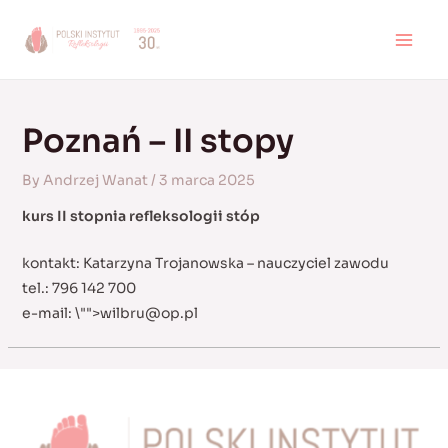
Skip
to
MAI
content
MEN
Poznań – II stopy
By
Andrzej Wanat
/
3 marca 2025
kurs II stopnia refleksologii stóp
kontakt: Katarzyna Trojanowska – nauczyciel zawodu
tel.: 796 142 700
e-mail:
\"">
wilbru@op.pl