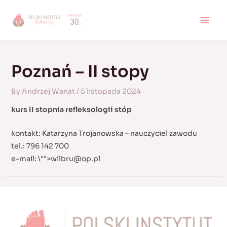
Skip
to
MAI
content
MEN
Poznań – II stopy
By
Andrzej Wanat
/
5 listopada 2024
kurs II stopnia refleksologii stóp
kontakt: Katarzyna Trojanowska – nauczyciel zawodu
tel.: 796 142 700
e-mail:
\"">
wilbru@op.pl