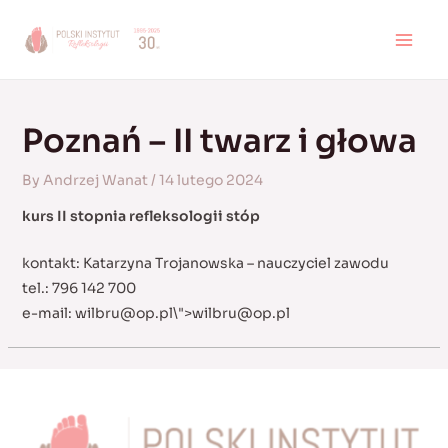
Skip
to
MAI
content
MEN
Poznań – II twarz i głowa
By
Andrzej Wanat
/
14 lutego 2024
kurs II stopnia refleksologii stóp
kontakt: Katarzyna Trojanowska – nauczyciel zawodu
tel.: 796 142 700
e-mail:
wilbru@op.pl
\">
wilbru@op.pl