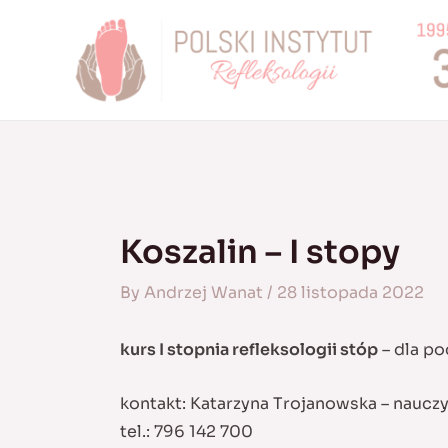
Skip
to
content
Koszalin – I stopy
By
Andrzej Wanat
/
28 listopada 2022
kurs I stopnia refleksologii stóp
– dla po
kontakt: Katarzyna Trojanowska – naucz
tel.: 796 142 700