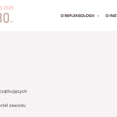
O REFLEKSOLOGII
O INS
czątkujących
yciel zawodu