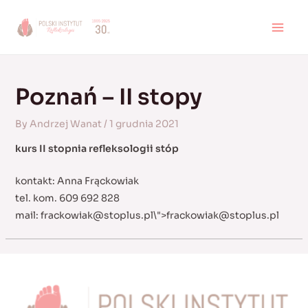
Skip
to
MAI
content
MEN
Poznań – II stopy
By
Andrzej Wanat
/
1 grudnia 2021
kurs II stopnia refleksologii stóp
kontakt: Anna Frąckowiak
tel. kom. 609 692 828
mail:
frackowiak@stoplus.pl
\">
frackowiak@stoplus.pl