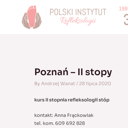
Skip
to
content
Poznań – II stopy
By
Andrzej Wanat
/
28 lipca 2020
kurs II stopnia refleksologii stóp
kontakt: Anna Frąckowiak
tel. kom. 609 692 828