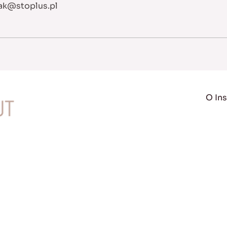
ak@stoplus.pl
O Ins