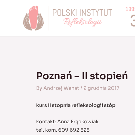
Skip
to
content
Poznań – II stopień
By
Andrzej Wanat
/
2 grudnia 2017
kurs II stopnia refleksologii stóp
kontakt: Anna Frąckowiak
tel. kom. 609 692 828