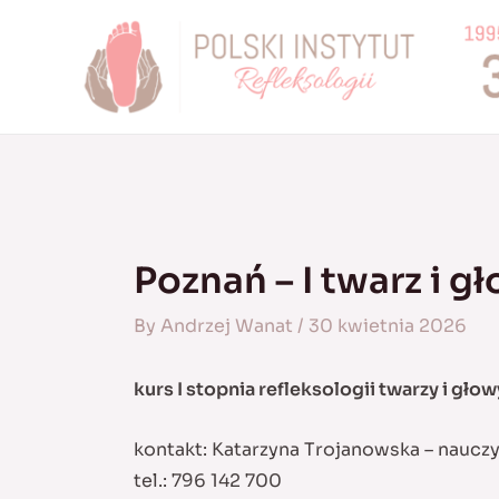
Skip
to
content
Poznań – I twarz i g
By
Andrzej Wanat
/
30 kwietnia 2026
kurs I stopnia refleksologii twarzy i głow
kontakt: Katarzyna Trojanowska – naucz
tel.: 796 142 700