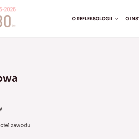
O REFLEKSOLOGII
O INS
łowa
y
yciel zawodu