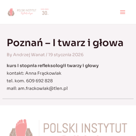
Skip
to
MAI
content
MEN
Poznań – I twarz i głowa
By
Andrzej Wanat
/
19 stycznia 2026
kurs I stopnia refleksologii twarzy i głowy
kontakt: Anna Frąckowiak
tel. kom. 609 692 828
mail:
am.frackowiak@tlen.pl