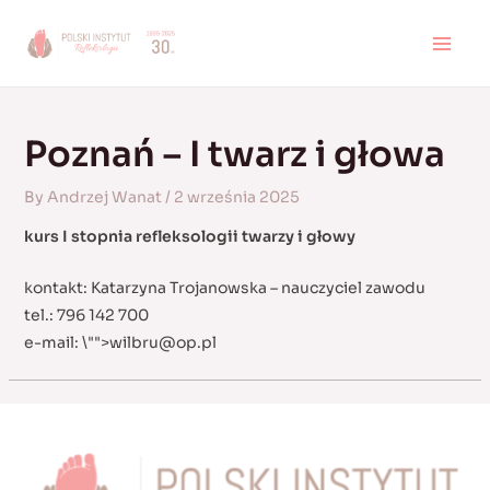
Skip
to
MAI
content
MEN
Poznań – I twarz i głowa
By
Andrzej Wanat
/
2 września 2025
kurs I stopnia refleksologii twarzy i głowy
kontakt: Katarzyna Trojanowska – nauczyciel zawodu
tel.: 796 142 700
e-mail:
\"">
wilbru@op.pl