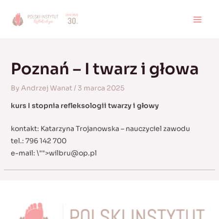
Skip
to
MAI
content
MEN
Poznań – I twarz i głowa
By
Andrzej Wanat
/
3 marca 2025
kurs I stopnia refleksologii twarzy i głowy
kontakt: Katarzyna Trojanowska – nauczyciel zawodu
tel.: 796 142 700
e-mail:
\"">
wilbru@op.pl