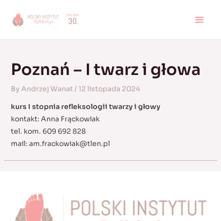
Skip
to
MAI
content
MEN
Poznań – I twarz i głowa
By
Andrzej Wanat
/
12 listopada 2024
kurs I stopnia refleksologii twarzy i głowy
kontakt: Anna Frąckowiak
tel. kom. 609 692 828
mail:
am.frackowiak@tlen.pl