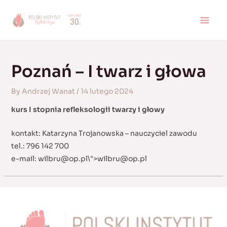
Skip
to
MAI
content
MEN
Poznań – I twarz i głowa
By
Andrzej Wanat
/
14 lutego 2024
kurs I stopnia refleksologii twarzy i głowy
kontakt: Katarzyna Trojanowska – nauczyciel zawodu
tel.: 796 142 700
e-mail:
wilbru@op.pl
\">
wilbru@op.pl