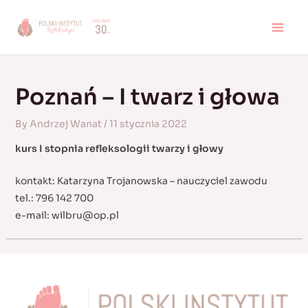
Skip
to
MAI
content
MEN
Poznań – I twarz i głowa
By
Andrzej Wanat
/
11 stycznia 2022
kurs I stopnia refleksologii twarzy i głowy
kontakt: Katarzyna Trojanowska – nauczyciel zawodu
tel.: 796 142 700
e-mail:
wilbru@op.pl