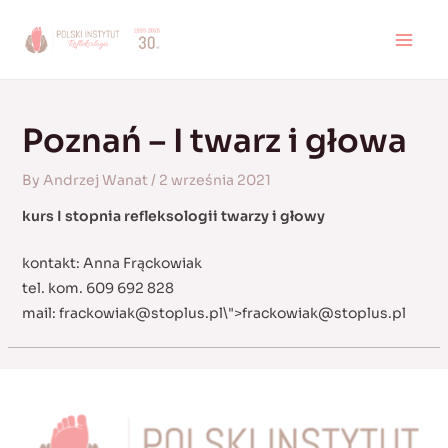
Skip
to
MAI
content
MEN
Poznań – I twarz i głowa
By
Andrzej Wanat
/
2 września 2021
kurs I stopnia refleksologii twarzy i głowy
kontakt: Anna Frąckowiak
tel. kom. 609 692 828
mail:
frackowiak@stoplus.pl
\">
frackowiak@stoplus.pl