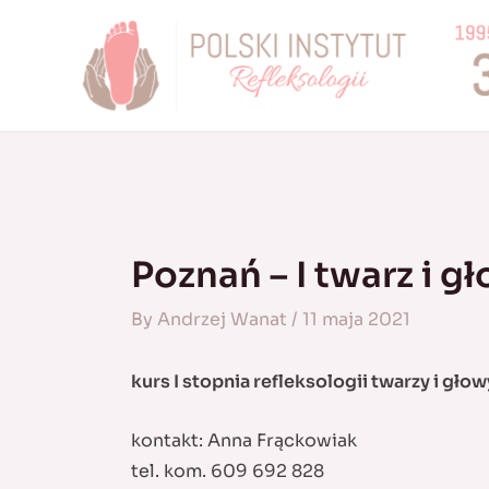
Skip
to
content
Poznań – I twarz i g
By
Andrzej Wanat
/
11 maja 2021
kurs I stopnia refleksologii twarzy i głow
kontakt: Anna Frąckowiak
tel. kom. 609 692 828