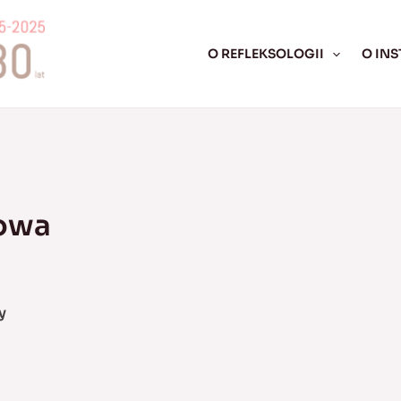
O REFLEKSOLOGII
O INS
łowa
y