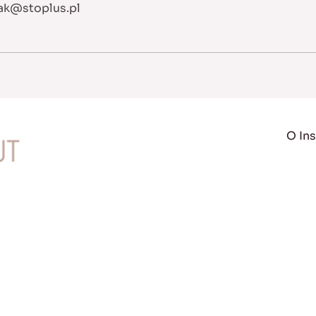
ak@stoplus.pl
O Ins