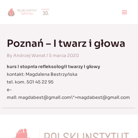
Skip
to
MAI
content
MEN
Poznań – I twarz i głowa
By
Andrzej Wanat
/
5 marca 2020
kurs I stopnia refleksologii twarzy i głowy
kontakt: Magdalena Bestrzyńska
tel. kom. 501 45 22 95
e-
mail:
magdabest@gmail.com
\">
magdabest@gmail.com