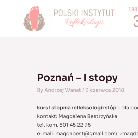
Skip
to
content
Poznań – I stopy
By
Andrzej Wanat
/
9 czerwca 2018
kurs I stopnia refleksologii stóp
– dla po
kontakt: Magdalena Bestrzyńska
tel. kom. 501 45 22 95
e-mail:
magdabest@gmail.com
\">
magd