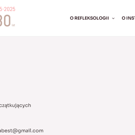
O REFLEKSOLOGII
O INS
czątkujących
abest@gmail.com