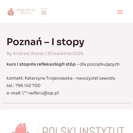
Skip
to
MAI
content
MEN
Poznań – I stopy
By
Andrzej Wanat
/
30 kwietnia 2026
kurs I stopnia refleksologii stóp
– dla początkujących
kontakt: Katarzyna Trojanowska – nauczyciel zawodu
tel.: 796 142 700
e-mail:
\"">
wilbru@op.pl