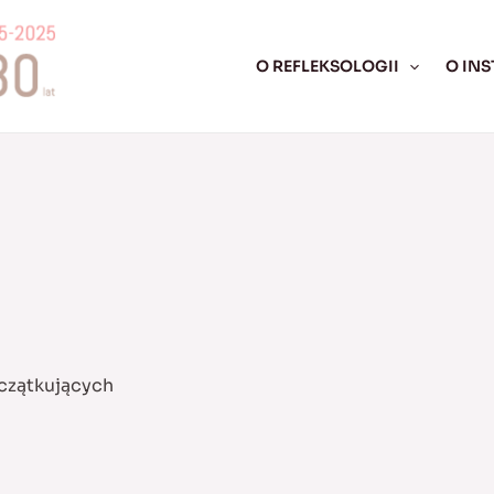
O REFLEKSOLOGII
O INS
czątkujących