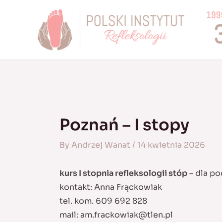
Skip
to
content
Poznań – I stopy
By
Andrzej Wanat
/
14 kwietnia 2026
kurs I stopnia refleksologii stóp
– dla po
kontakt: Anna Frąckowiak
tel. kom. 609 692 828
mail:
am.frackowiak@tlen.pl