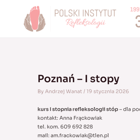
Skip
to
content
Poznań – I stopy
By
Andrzej Wanat
/
19 stycznia 2026
kurs I stopnia refleksologii stóp
– dla po
kontakt: Anna Frąckowiak
tel. kom. 609 692 828
mail:
am.frackowiak@tlen.pl