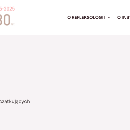
O REFLEKSOLOGII
O INS
czątkujących