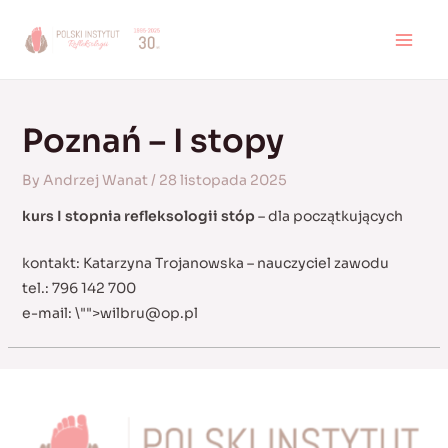
Skip
to
MAI
content
MEN
Poznań – I stopy
By
Andrzej Wanat
/
28 listopada 2025
kurs I stopnia refleksologii stóp
– dla początkujących
kontakt: Katarzyna Trojanowska – nauczyciel zawodu
tel.: 796 142 700
e-mail:
\"">
wilbru@op.pl