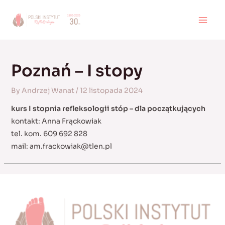
Skip
to
MAI
content
MEN
Poznań – I stopy
By
Andrzej Wanat
/
12 listopada 2024
kurs I stopnia refleksologii stóp – dla początkujących
kontakt: Anna Frąckowiak
tel. kom. 609 692 828
mail:
am.frackowiak@tlen.pl