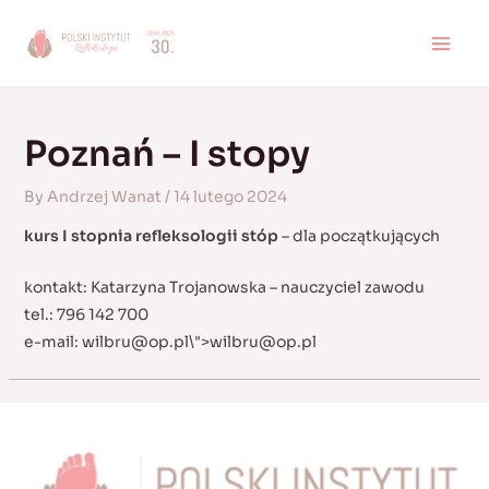
Skip
to
MAI
content
MEN
Poznań – I stopy
By
Andrzej Wanat
/
14 lutego 2024
kurs I stopnia refleksologii stóp
– dla początkujących
kontakt: Katarzyna Trojanowska – nauczyciel zawodu
tel.: 796 142 700
e-mail:
wilbru@op.pl
\">
wilbru@op.pl