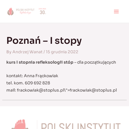
Skip
to
MAI
content
MEN
Poznań – I stopy
By
Andrzej Wanat
/
15 grudnia 2022
kurs I stopnia refleksologii stóp
– dla początkujących
kontakt: Anna Frąckowiak
tel. kom. 609 692 828
mail:
frackowiak@stoplus.pl
\">
frackowiak@stoplus.pl