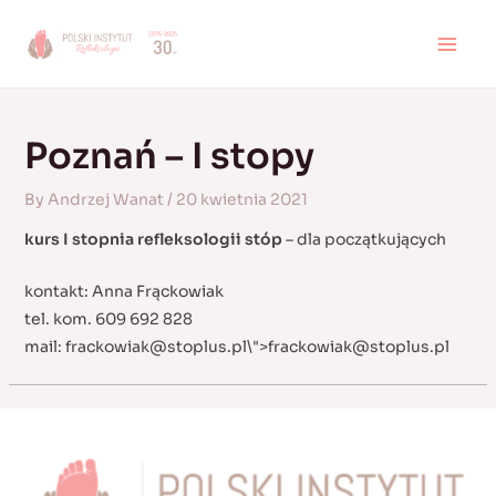
Skip
to
MAI
content
MEN
Poznań – I stopy
By
Andrzej Wanat
/
20 kwietnia 2021
kurs I stopnia refleksologii stóp
– dla początkujących
kontakt: Anna Frąckowiak
tel. kom. 609 692 828
mail:
frackowiak@stoplus.pl
\">
frackowiak@stoplus.pl