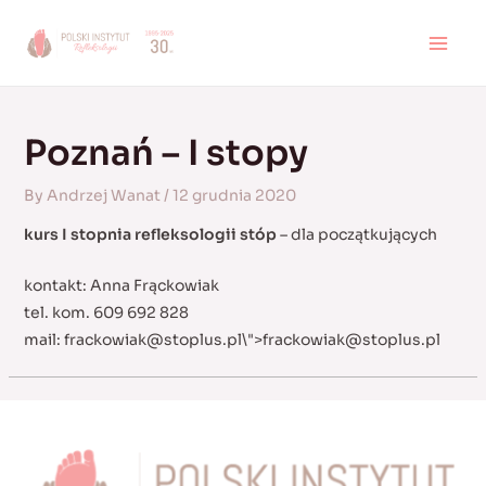
Skip
to
MAI
content
MEN
Poznań – I stopy
By
Andrzej Wanat
/
12 grudnia 2020
kurs I stopnia refleksologii stóp
– dla początkujących
kontakt: Anna Frąckowiak
tel. kom. 609 692 828
mail:
frackowiak@stoplus.pl
\">
frackowiak@stoplus.pl