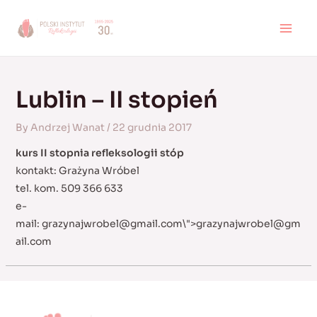
Skip
to
MAI
content
MEN
Lublin – II stopień
By
Andrzej Wanat
/
22 grudnia 2017
kurs II stopnia refleksologii stóp
kontakt: Grażyna Wróbel
tel. kom. 509 366 633
e-
mail:
grazynajwrobel@gmail.com
\">
grazynajwrobel@gm
ail.com