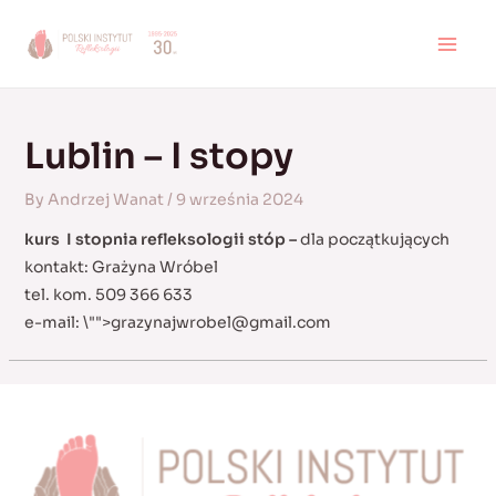
Skip
to
MAI
content
MEN
Lublin – I stopy
By
Andrzej Wanat
/
9 września 2024
kurs I stopnia refleksologii stóp –
dla początkujących
kontakt: Grażyna Wróbel
tel. kom. 509 366 633
e-mail:
\"">
grazynajwrobel@gmail.com