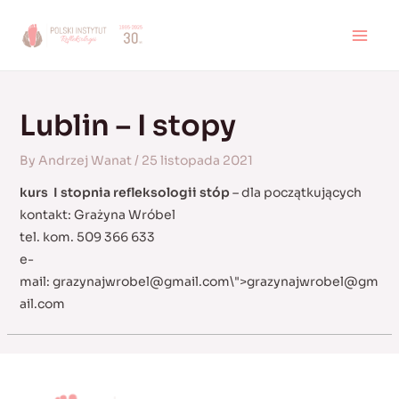
Skip
to
MAI
content
MEN
Lublin – I stopy
By
Andrzej Wanat
/
25 listopada 2021
kurs I stopnia refleksologii stóp
– dla początkujących
kontakt: Grażyna Wróbel
tel. kom. 509 366 633
e-
mail:
grazynajwrobel@gmail.com
\">
grazynajwrobel@gm
ail.com