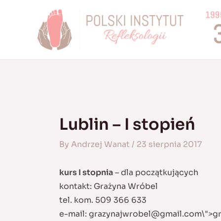
Skip
to
content
Lublin – I stopień
By
Andrzej Wanat
/
23 sierpnia 2017
kurs I stopnia
– dla początkujących
kontakt: Grażyna Wróbel
tel. kom. 509 366 633
e-mail:
grazynajwrobel@gmail.com
\">
g