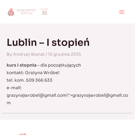
Skip
to
MAI
content
MEN
Lublin – I stopień
By
Andrzej Wanat
/
15 grudnia 2015
kurs I stopnia
– dla początkujących
kontakt: Grażyna Wróbel
tel. kom. 509 366 633
e-mail:
grazynajwrobel@gmail.com
\">
grazynajwrobel@gmail.co
m