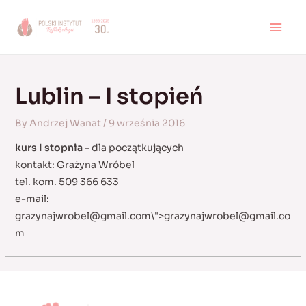
Skip
to
MAI
content
MEN
Lublin – I stopień
By
Andrzej Wanat
/
9 września 2016
kurs I stopnia
– dla początkujących
kontakt: Grażyna Wróbel
tel. kom. 509 366 633
e-mail:
grazynajwrobel@gmail.com
\">
grazynajwrobel@gmail.co
m