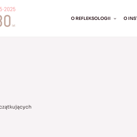
O REFLEKSOLOGII
O INS
czątkujących