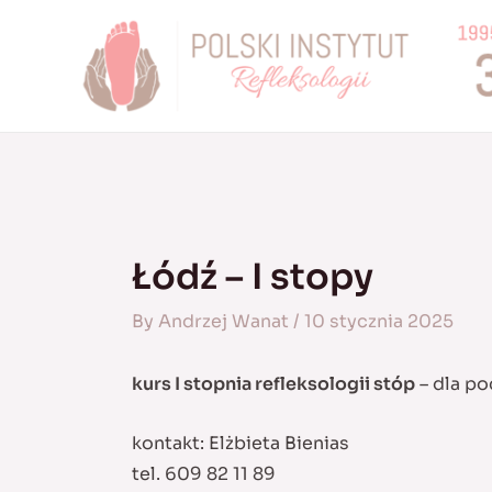
Skip
to
content
Łódź – I stopy
By
Andrzej Wanat
/
10 stycznia 2025
kurs I stopnia refleksologii stóp
– dla po
kontakt: Elżbieta Bienias
tel. 609 82 11 89