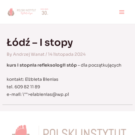
Skip
to
MAI
content
MEN
Łódź – I stopy
By
Andrzej Wanat
/
14 listopada 2024
kurs I stopnia refleksologii stóp
– dla początkujących
kontakt: Elżbieta Bienias
tel. 609 82 11 89
e-mail:
\"">
elabienias@wp.pl