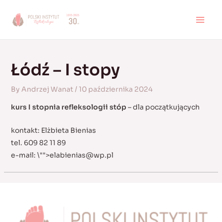
Skip
to
MAI
content
MEN
Łódź – I stopy
By
Andrzej Wanat
/
10 października 2024
kurs I stopnia refleksologii stóp
– dla początkujących
kontakt: Elżbieta Bienias
tel. 609 82 11 89
e-mail:
\"">
elabienias@wp.pl