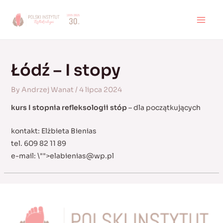
Skip
to
MAI
content
MEN
Łódź – I stopy
By
Andrzej Wanat
/
4 lipca 2024
kurs I stopnia refleksologii stóp
– dla początkujących
kontakt: Elżbieta Bienias
tel. 609 82 11 89
e-mail:
\"">
elabienias@wp.pl