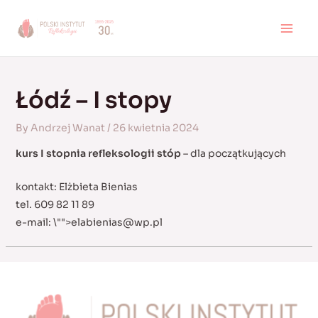
Skip
to
MAI
content
MEN
Łódź – I stopy
By
Andrzej Wanat
/
26 kwietnia 2024
kurs I stopnia refleksologii stóp
– dla początkujących
kontakt: Elżbieta Bienias
tel. 609 82 11 89
e-mail:
\"">
elabienias@wp.pl